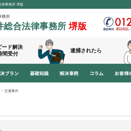
法律事務所 堺版
事務所
件総合法律事務所
堺版
ピード解決
逮捕されたら
4時間受付
決プラン
基礎知識
解決事例
コラム
お客様
交通事件