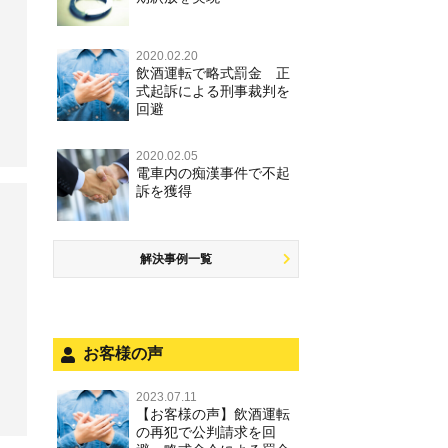
2020.02.20
飲酒運転で略式罰金 正
式起訴による刑事裁判を
回避
2020.02.05
電車内の痴漢事件で不起
訴を獲得
解決事例一覧
お客様の声
2023.07.11
【お客様の声】飲酒運転
の再犯で公判請求を回