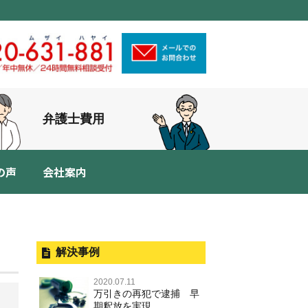
弁護士費用
の声
会社案内
解決事例
2020.07.11
万引きの再犯で逮捕 早
期釈放を実現