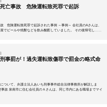
日
死亡事故 危険運転致死罪で起訴
故 危険運転致死罪で起訴された事例 ～事例～ 会社員のAさんは、
屋でビールや焼酎などを飲み酩酊していました。 その後帰宅し……
日
刑事罰が！過失運転致傷罪で罰金の略式命
故について、弁護士法人あいち刑事事件総合法律事務所が解説しま
突事故 泉南市に住む会社員のＡさんは、同じ市内にある職場までマイ