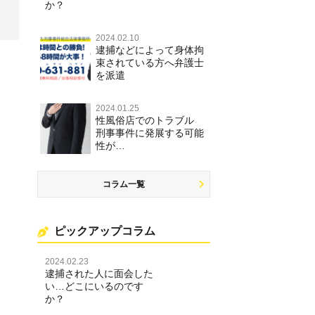
か？
2024.02.10
逮捕などによって身体拘
束されている方へ弁護士
を派遣
2024.01.25
性風俗店でのトラブル
刑事事件に発展する可能
性が…
コラム一覧
ピックアップコラム
2024.02.23
逮捕された人に面会した
い…どこにいるのです
か？