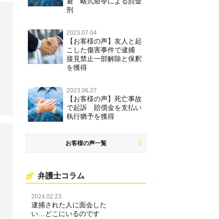
避 略式命令による罰金
刑
2023.07.04
【お客様の声】友人と起
こした傷害事件で逮捕
接見禁止一部解除と保釈
を獲得
2023.06.27
【お客様の声】死亡事故
で起訴 賠償金を支払い
執行猶予を獲得
お客様の声一覧
弁護士コラム
2024.02.23
逮捕された人に面会した
い…どこにいるのです