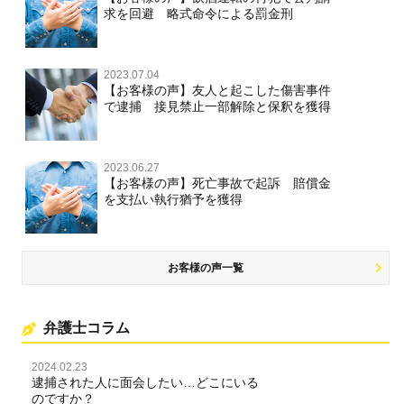
求を回避 略式命令による罰金刑
2023.07.04
【お客様の声】友人と起こした傷害事件
で逮捕 接見禁止一部解除と保釈を獲得
2023.06.27
【お客様の声】死亡事故で起訴 賠償金
を支払い執行猶予を獲得
お客様の声一覧
弁護士コラム
2024.02.23
逮捕された人に面会したい…どこにいる
のですか？