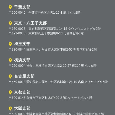
千葉支部
〒260-0045 千葉市中央区弁天1-15-1 細川ビル2階
東京・八王子支部
〒160-0023 東京都新宿区西新宿1-14-15 タウンウエストビル9階
〒192-0083 東京都八王子市旭町8-10 比留間ビル3階
埼玉支部
〒330-0844 埼玉県さいたま市大宮区下町2-55 明邦下町ビル2階
横浜支部
〒220-0004 神奈川県横浜市西区北幸2-10-27 東武立野ビル８階
名古屋支部
〒450-0003 愛知県名古屋市中村区名駅南1-28-19 名南クリヤマビル6階
京都支部
〒600-8146 京都市下京区材木町499-2 第1キョートビル４階
大阪支部
〒530-0002 大阪府大阪市北区曽根崎新地2-6-12 大阪小学館ビル７階