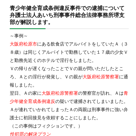
青少年健全育成条例違反事件での逮捕について
弁護士法人あいち刑事事件総合法律事務所堺支
部が解説します。
～事例～
大阪府松原市
にある飲食店でアルバイトをしていたＡ（３
８歳）は同じくアルバイトで勤務していた１７歳の少女Ｖ
と勤務先近くのホテルで淫行をしました。
Ｖの帰りが遅くなったことでＶの親が問いただしたとこ
ろ、Ａとの淫行が発覚し、Ｖの親が
大阪府松原警察署
に通
報しました。
翌日、Ａの家に
大阪府松原警察署
の警察官が訪れ、Ａは
青
少年健全育成条例違反
の疑いで逮捕されてしまいました。
Ａが連れていかれてしまったＡの両親は刑事事件に強い弁
護士に初回接見を依頼することにしました。
（この事例はフィクションです。）
性犯罪の解決プラン