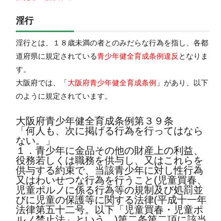
淫行
淫行とは、１８歳未満の者とのみだらな行為を指し、各都
道府県に規定されている
青少年健全育成条例違反
となりま
す。
大阪府では、「
大阪府青少年健全育成条例
」があり、以下
のように規定されています。
大阪府青少年健全育成条例第３９条
「何人も、次に掲げる行為を行ってはなら
ない。」
１．青少年に金品その他の財産上の利益、
役務若しくは職務を供与し、又はこれらを
供与する約束で、当該青少年に対し性行為
又はわいせつな行為を行うこと(児童買春、
児童ポルノに係る行為等の規制及び処罰並
びに児童の保護等に関する法律(平成十一年
法律第五十二号。以下「児童買春・児童ポ
ルノ禁止法」という。)第二条第二項に該当