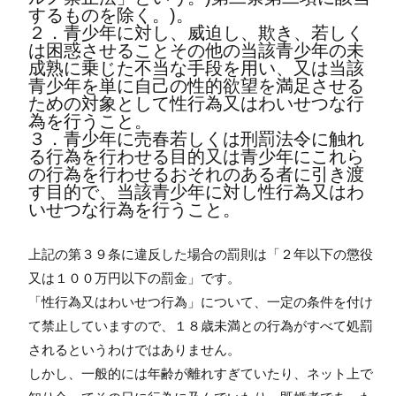
するものを除く。)。
２．青少年に対し、威迫し、欺き、若しく
は困惑させることその他の当該青少年の未
成熟に乗じた不当な手段を用い、又は当該
青少年を単に自己の性的欲望を満足させる
ための対象として性行為又はわいせつな行
為を行うこと。
３．青少年に売春若しくは刑罰法令に触れ
る行為を行わせる目的又は青少年にこれら
の行為を行わせるおそれのある者に引き渡
す目的で、当該青少年に対し性行為又はわ
いせつな行為を行うこと。
上記の第３９条に違反した場合の罰則は「２年以下の懲役
又は１００万円以下の罰金」です。
「性行為又はわいせつ行為」について、一定の条件を付け
て禁止していますので、１８歳未満との行為がすべて処罰
されるというわけではありません。
しかし、一般的には年齢が離れすぎていたり、ネット上で