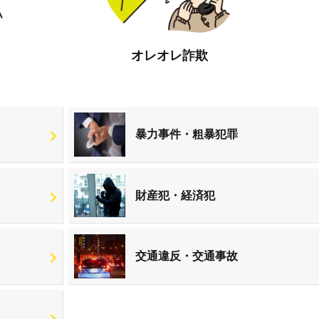
オレオレ詐欺
暴力事件・粗暴犯罪
財産犯・経済犯
交通違反・交通事故