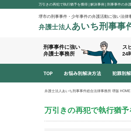
万引きの再犯で執行猶予を獲得 | 解決事例 | 刑事事件の
堺市の刑事事件・少年事件の弁護活動に強い法律
あいち刑事事
弁護士法人
刑事事件に強い
ス
弁護士事務所
2
TOP
お悩み別解決方法
犯罪別解
弁護士法人あいち刑事事件総合法律事務所 堺版 HOME
万引きの再犯で執行猶予