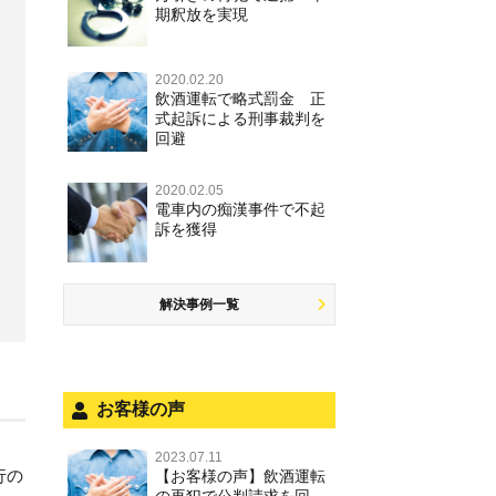
期釈放を実現
2020.02.20
飲酒運転で略式罰金 正
式起訴による刑事裁判を
回避
2020.02.05
電車内の痴漢事件で不起
訴を獲得
解決事例一覧
お客様の声
2023.07.11
行の
【お客様の声】飲酒運転
の再犯で公判請求を回