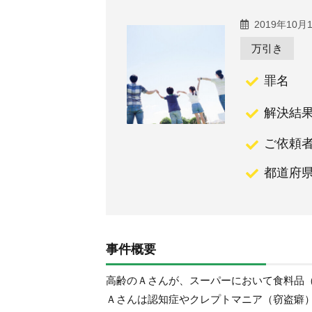
2019年10月
万引き
罪名
解決結
ご依頼
都道府
事件概要
高齢のＡさんが、スーパーにおいて食料品
Ａさんは認知症やクレプトマニア（窃盗癖