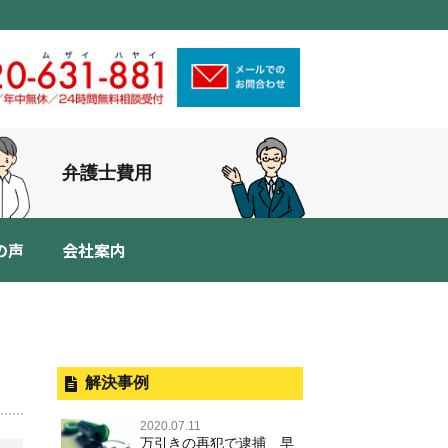
弁護士費用
の声
会社案内
解決事例
2020.07.11
万引きの再犯で逮捕 早