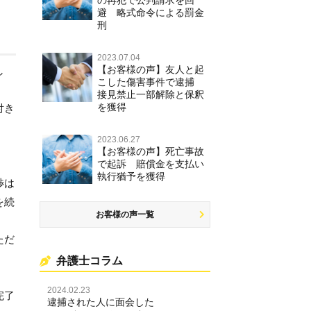
避 略式命令による罰金
刑
2023.07.04
【お客様の声】友人と起
し
こした傷害事件で逮捕
接見禁止一部解除と保釈
を獲得
付き
2023.06.27
【お客様の声】死亡事故
で起訴 賠償金を支払い
執行猶予を獲得
渉は
を続
お客様の声一覧
ただ
弁護士コラム
2024.02.23
完了
逮捕された人に面会した