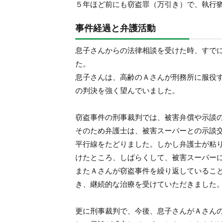
５年ほど前にも窃盗罪（万引き）で、執行
事件経過と弁護活動
息子さんからの法律相談を受けた時、すで
た。
息子さんは、高齢のＡさんが刑務所に服役
の判決を強く望んでいました。
窃盗事件の刑事裁判では、被害弁償や示談
そのため弁護士は、被害スーパーとの示談
平行線をたどりました。しかし弁護士が粘
けたところ、しばらくして、被害スーパー
またＡさんが窃盗事件を繰り返しているこ
き、継続的な治療を受けていただきました
更に刑事裁判で、今後、息子さんがＡさん