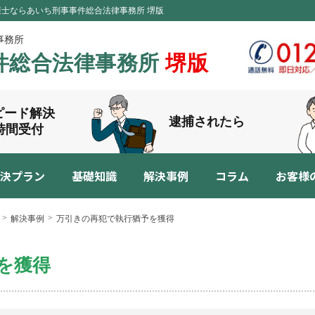
弁護士ならあいち刑事事件総合法律事務所 堺版
事務所
件総合法律事務所
堺版
ピード解決
逮捕されたら
4時間受付
決プラン
基礎知識
解決事例
コラム
お客様
解決事例
万引きの再犯で執行猶予を獲得
を獲得