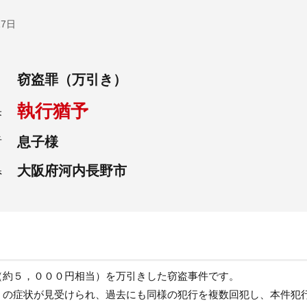
17日
窃盗罪（万引き）
執行猶予
果
息子様
者
大阪府河内長野市
県
（約５，０００円相当）を万引きした窃盗事件です。
）の症状が見受けられ、過去にも同様の犯行を複数回犯し、本件犯