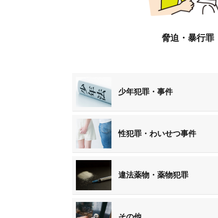
脅迫・暴行罪
少年犯罪・事件
性犯罪・わいせつ事件
違法薬物・薬物犯罪
その他