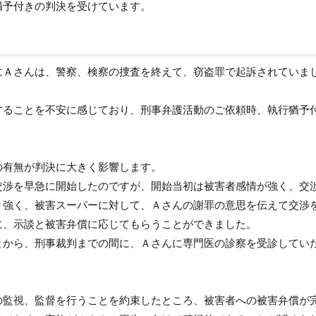
猶予付きの判決を受けています。
にＡさんは、警察、検察の捜査を終えて、窃盗罪で起訴されていま
することを不安に感じており、刑事弁護活動のご依頼時、執行猶予
の有無が判決に大きく影響します。
交渉を早急に開始したのですが、開始当初は被害者感情が強く、交
り強く、被害スーパーに対して、Ａさんの謝罪の意思を伝えて交渉
に、示談と被害弁償に応じてもらうことができました。
とから、刑事裁判までの間に、Ａさんに専門医の診察を受診してい
。
の監視、監督を行うことを約束したところ、被害者への被害弁償が