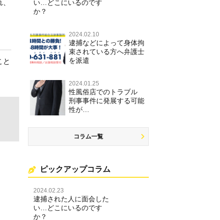
れ、
い…どこにいるのです
か？
2024.02.10
逮捕などによって身体拘
束されている方へ弁護士
を派遣
こと
2024.01.25
性風俗店でのトラブル
刑事事件に発展する可能
性が…
コラム一覧
ピックアップコラム
2024.02.23
逮捕された人に面会した
い…どこにいるのです
か？