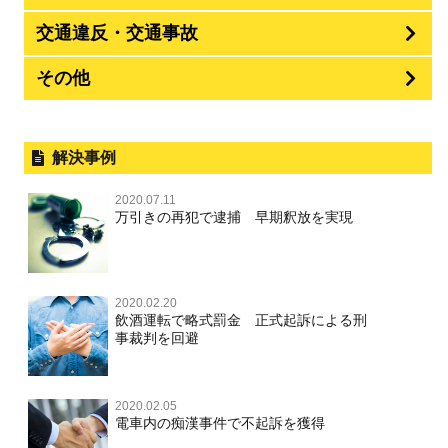
交通違反・交通事故
その他
解決事例
2020.07.11
万引きの再犯で逮捕 早期釈放を実現
2020.02.20
飲酒運転で略式罰金 正式起訴による刑
事裁判を回避
2020.02.05
電車内の痴漢事件で不起訴を獲得