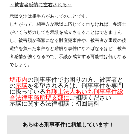
～被害者感情に左右される～
示談交渉は相手方があってのことです。
したがって、相手方が示談に応じてくれなければ、弁護士
がいくら努力しても示談を成立させることはできません
し、被害額が高額になる財産犯事件や、被害者が重度の後
遺症を負った事件など難解な事件になればなるほど、被害
者感情が強くなるので、示談が成立する可能性は低くなる
でしょう。
堺市内
の刑事事件でお困りの方、被害者と
の
示談
を希望される方は、刑事事件を専門
に扱っている
弁護士法人あいち刑事事件総
合法律事務所堺支部に
ご相談ください。
示談に関する法律相談：初回無料
あらゆる刑事事件に精通しています！