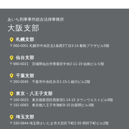
あいち刑事事件総合法律事務所
大阪支部
札幌支部
〒060-0001 札幌市中央区北1条西3丁目3-14 敷島プラザビル5階
仙台支部
〒980-0021 宮城県仙台市青葉区中央2-11-19 仙南ビル５階
千葉支部
〒260-0045 千葉市中央区弁天1-15-1 細川ビル2階
東京・八王子支部
〒160-0023 東京都新宿区西新宿1-14-15 タウンウエストビル9階
〒192-0083 東京都八王子市旭町8-10 比留間ビル3階
埼玉支部
〒330-0844 埼玉県さいたま市大宮区下町2-55 明邦下町ビル2階