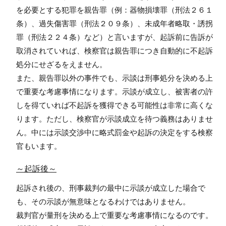
を必要とする犯罪を親告罪（例：器物損壊罪（刑法２６１
条）、過失傷害罪（刑法２０９条）、未成年者略取・誘拐
罪（刑法２２４条）など）と言いますが、起訴前に告訴が
取消されていれば、検察官は親告罪につき自動的に不起訴
処分にせざるをえません。
また、親告罪以外の事件でも、示談は刑事処分を決める上
で重要な考慮事情になります。示談が成立し、被害者の許
しを得ていれば不起訴を獲得できる可能性は非常に高くな
ります。ただし、検察官が示談成立を待つ義務はありませ
ん。中には示談交渉中に略式罰金や起訴の決定をする検察
官もいます。
～起訴後～
起訴され後の、刑事裁判の最中に示談が成立した場合で
も、その示談が無意味となるわけではありません。
裁判官が量刑を決める上で重要な考慮事情になるのです。