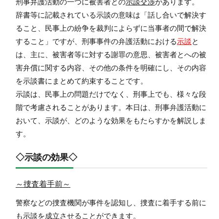
刑事弁護活動の一つに被害者との
示談交渉
があります。
辞書等に記載されている示談の意味は「話し合いで解決す
ること、民事上の紛争を裁判によらずに当事者の間で解決
すること」ですが、刑事事件の弁護活動における
示談
と
は、主に、被害者等に対する謝罪の意思、被害者とへの被
害弁償に関する内容、その他の条件を明確にし、その内容
を示談書にまとめて約束することです。
示談は、民事上の問題だけでなく、刑事上でも、様々な段
階で考慮されることがあります。本日は、刑事弁護活動に
おいて、示談が、どのような効果をもたらすかを解説しま
す。
◇示談の効果◇
～捜査着手前～
警察などの捜査機関が事件を認知し、捜査に着手する前に
も示談を成立させることができます。