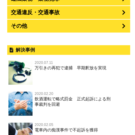
交通違反・交通事故
その他
解決事例
2020.07.11
万引きの再犯で逮捕 早期釈放を実現
2020.02.20
飲酒運転で略式罰金 正式起訴による刑
事裁判を回避
2020.02.05
電車内の痴漢事件で不起訴を獲得