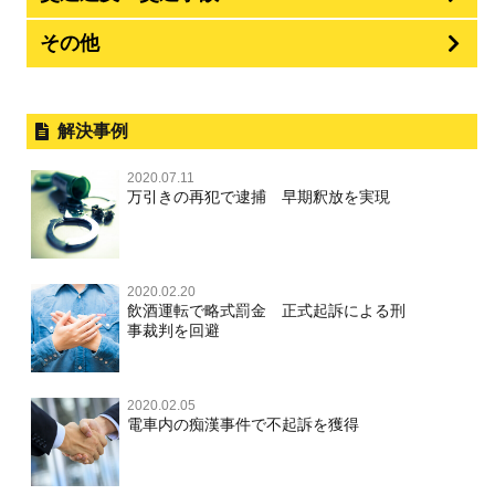
その他
解決事例
2020.07.11
万引きの再犯で逮捕 早期釈放を実現
2020.02.20
飲酒運転で略式罰金 正式起訴による刑
事裁判を回避
2020.02.05
電車内の痴漢事件で不起訴を獲得