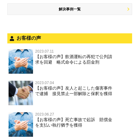
解決事例一覧
お客様の声
2023.07.11
【お客様の声】飲酒運転の再犯で公判請
求を回避 略式命令による罰金刑
2023.07.04
【お客様の声】友人と起こした傷害事件
で逮捕 接見禁止一部解除と保釈を獲得
2023.06.27
【お客様の声】死亡事故で起訴 賠償金
を支払い執行猶予を獲得