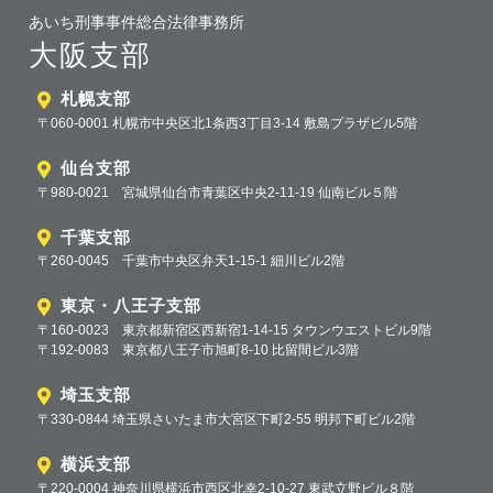
あいち刑事事件総合法律事務所
大阪支部
札幌支部
〒060-0001 札幌市中央区北1条西3丁目3-14 敷島プラザビル5階
仙台支部
〒980-0021 宮城県仙台市青葉区中央2-11-19 仙南ビル５階
千葉支部
〒260-0045 千葉市中央区弁天1-15-1 細川ビル2階
東京・八王子支部
〒160-0023 東京都新宿区西新宿1-14-15 タウンウエストビル9階
〒192-0083 東京都八王子市旭町8-10 比留間ビル3階
埼玉支部
〒330-0844 埼玉県さいたま市大宮区下町2-55 明邦下町ビル2階
横浜支部
〒220-0004 神奈川県横浜市西区北幸2-10-27 東武立野ビル８階