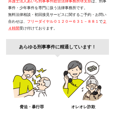
弁護士法人あいち刑事事件総合法律事務所堺支部
は、刑事
事件・少年事件を専門に扱う法律事務所です。
無料法律相談・初回接見サービスに関するご予約・お問い
合わせは、
フリーダイヤル０１２０ー６３１－８８１
で
２
４時間
受け付けております。
あらゆる刑事事件に精通しています！
脅迫・暴行罪
オレオレ詐欺