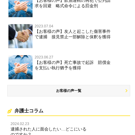
【お客様の声】飲酒運転の再犯で公判請
求を回避 略式命令による罰金刑
2023.07.04
【お客様の声】友人と起こした傷害事件
で逮捕 接見禁止一部解除と保釈を獲得
2023.06.27
【お客様の声】死亡事故で起訴 賠償金
を支払い執行猶予を獲得
お客様の声一覧
弁護士コラム
2024.02.23
逮捕された人に面会したい…どこにいる
のですか？