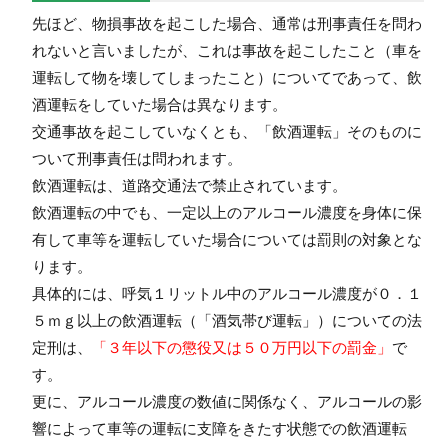
先ほど、物損事故を起こした場合、通常は刑事責任を問わ
れないと言いましたが、これは事故を起こしたこと（車を
運転して物を壊してしまったこと）についてであって、飲
酒運転をしていた場合は異なります。
交通事故を起こしていなくとも、「飲酒運転」そのものに
ついて刑事責任は問われます。
飲酒運転は、道路交通法で禁止されています。
飲酒運転の中でも、一定以上のアルコール濃度を身体に保
有して車等を運転していた場合については罰則の対象とな
ります。
具体的には、呼気１リットル中のアルコール濃度が０．１
５ｍｇ以上の飲酒運転（「酒気帯び運転」）についての法
定刑は、
「３年以下の懲役又は５０万円以下の罰金」
で
す。
更に、アルコール濃度の数値に関係なく、アルコールの影
響によって車等の運転に支障をきたす状態での飲酒運転