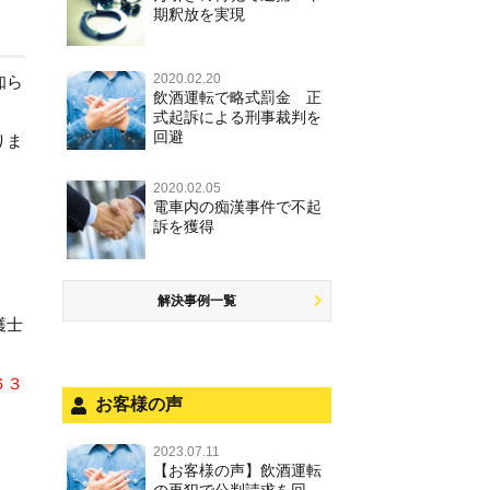
期釈放を実現
2020.02.20
知ら
飲酒運転で略式罰金 正
式起訴による刑事裁判を
回避
りま
2020.02.05
電車内の痴漢事件で不起
訴を獲得
解決事例一覧
護士
６３
お客様の声
2023.07.11
【お客様の声】飲酒運転
の再犯で公判請求を回