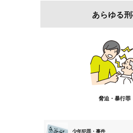
あらゆる刑
脅迫・暴行罪
少年犯罪・事件