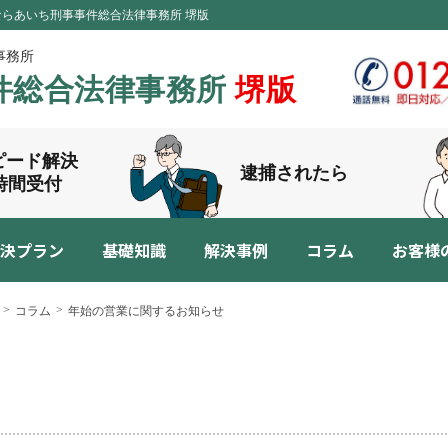
士ならあいち刑事事件総合法律事務所 堺版
事務所
件総合法律事務所
堺版
ピード解決
逮捕されたら
4時間受付
決プラン
基礎知識
解決事例
コラム
お客様
コラム
年始の営業に関するお知らせ