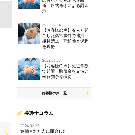
避 略式命令による罰金
刑
2023.07.04
【お客様の声】友人と起
こした傷害事件で逮捕
接見禁止一部解除と保釈
を獲得
2023.06.27
【お客様の声】死亡事故
で起訴 賠償金を支払い
執行猶予を獲得
お客様の声一覧
弁護士コラム
2024.02.23
逮捕された人に面会した