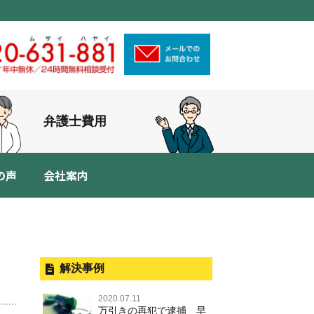
弁護士費用
の声
会社案内
解決事例
2020.07.11
万引きの再犯で逮捕 早