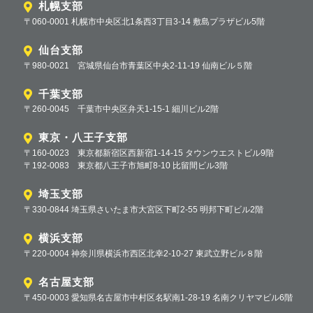
札幌支部
〒060-0001 札幌市中央区北1条西3丁目3-14 敷島プラザビル5階
仙台支部
〒980-0021 宮城県仙台市青葉区中央2-11-19 仙南ビル５階
千葉支部
〒260-0045 千葉市中央区弁天1-15-1 細川ビル2階
東京・八王子支部
〒160-0023 東京都新宿区西新宿1-14-15 タウンウエストビル9階
〒192-0083 東京都八王子市旭町8-10 比留間ビル3階
埼玉支部
〒330-0844 埼玉県さいたま市大宮区下町2-55 明邦下町ビル2階
横浜支部
〒220-0004 神奈川県横浜市西区北幸2-10-27 東武立野ビル８階
名古屋支部
〒450-0003 愛知県名古屋市中村区名駅南1-28-19 名南クリヤマビル6階