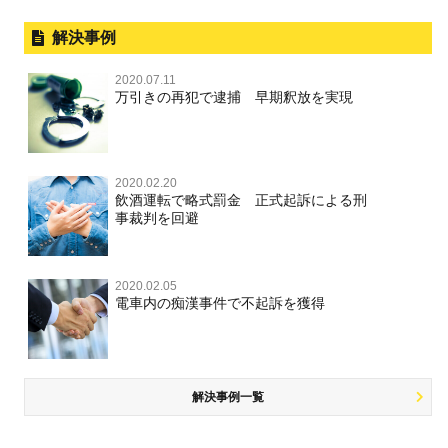
解決事例
2020.07.11
万引きの再犯で逮捕 早期釈放を実現
2020.02.20
飲酒運転で略式罰金 正式起訴による刑
事裁判を回避
2020.02.05
電車内の痴漢事件で不起訴を獲得
解決事例一覧