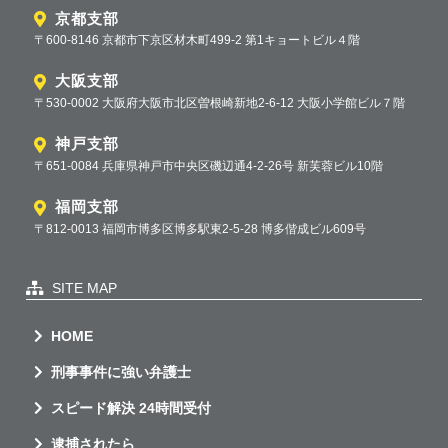
京都支部
〒600-8146 京都市下京区材木町499-2 第1キョートビル４階
大阪支部
〒530-0002 大阪府大阪市北区曽根崎新地2-6-12 大阪小学館ビル７階
神戸支部
〒651-0084 兵庫県神戸市中央区磯辺通4-2-26号 新芙蓉ビル10階
福岡支部
〒812-0013 福岡市博多区博多駅東2-5-28 博多偕成ビル609号
SITE MAP
HOME
刑事事件に強い弁護士
スピード解決 24時間受付
逮捕されたら