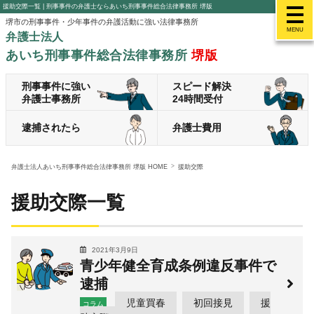
援助交際一覧 | 刑事事件の弁護士ならあいち刑事事件総合法律事務所 堺版
堺市の刑事事件・少年事件の弁護活動に強い法律事務所
MENU
弁護士法人
あいち刑事事件総合法律事務所
堺版
刑事事件に強い
スピード解決
弁護士事務所
24時間受付
逮捕されたら
弁護士費用
弁護士法人あいち刑事事件総合法律事務所 堺版 HOME
援助交際
援助交際一覧
2021年3月9日
青少年健全育成条例違反事件で
逮捕
児童買春
初回接見
援
コラム