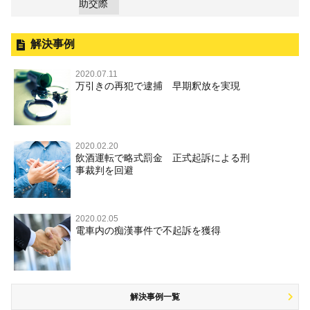
助交際
解決事例
2020.07.11
万引きの再犯で逮捕 早期釈放を実現
2020.02.20
飲酒運転で略式罰金 正式起訴による刑
事裁判を回避
2020.02.05
電車内の痴漢事件で不起訴を獲得
解決事例一覧