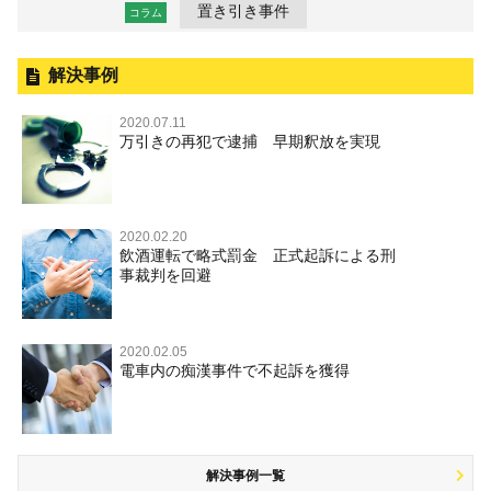
置き引き事件
コラム
解決事例
2020.07.11
万引きの再犯で逮捕 早期釈放を実現
2020.02.20
飲酒運転で略式罰金 正式起訴による刑
事裁判を回避
2020.02.05
電車内の痴漢事件で不起訴を獲得
解決事例一覧