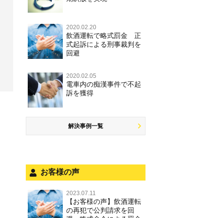
2020.02.20
飲酒運転で略式罰金 正
式起訴による刑事裁判を
回避
2020.02.05
電車内の痴漢事件で不起
訴を獲得
解決事例一覧
お客様の声
2023.07.11
【お客様の声】飲酒運転
の再犯で公判請求を回