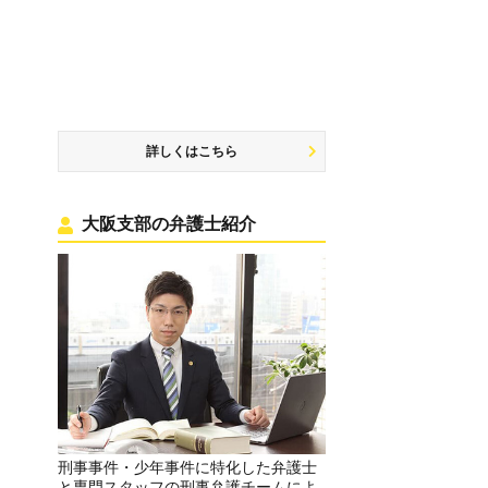
詳しくはこちら
大阪支部の弁護士紹介
刑事事件・少年事件に特化した弁護士
と専門スタッフの刑事弁護チームによ