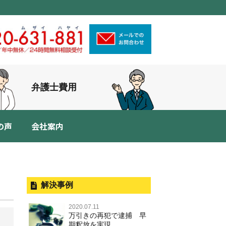
弁護士費用
の声
会社案内
解決事例
2020.07.11
万引きの再犯で逮捕 早
期釈放を実現